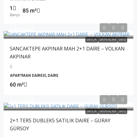
1
85 m²
Banyo
6,250,000₺
SATILIK
SATIN ALMA
SATIŞ
SANCAKTEPE AKPINAR MAH 2+1 DAİRE – VOLKAN
AKPINAR
APARTMAN DAIRESI, DAIRE
60 m²
3,050,000₺
SATILIK
SATIN ALMA
SATIŞ
2+1 TERS DUBLEKS SATILIK DAIRE – GÜRAY
GÜRSOY