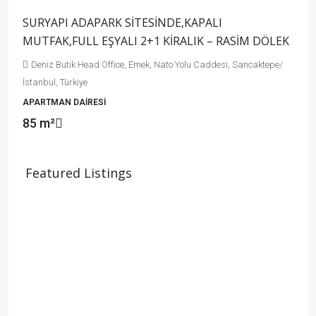
SURYAPI ADAPARK SİTESİNDE,KAPALI
MUTFAK,FULL EŞYALI 2+1 KİRALIK – RASİM DÖLEK
Deniz Butik Head Office, Emek, Nato Yolu Caddesi, Sancaktepe/
İstanbul, Türkiye
APARTMAN DAIRESI
85 m²
Featured Listings