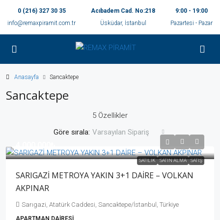
0 (216) 327 30 35
Acıbadem Cad. No:218
9:00 - 19:00
info@remaxpiramit.com.tr
Üsküdar, İstanbul
Pazartesi - Pazar
Anasayfa
Sancaktepe
Sancaktepe
5 Özellikler
Göre sırala:
Varsayılan Sipariş
4,000,000₺
SATILIK
SATIN ALMA
SATIŞ
SARIGAZİ METROYA YAKIN 3+1 DAİRE – VOLKAN
AKPINAR
Sarıgazi, Atatürk Caddesi, Sancaktepe/İstanbul, Türkiye
APARTMAN DAIRESI