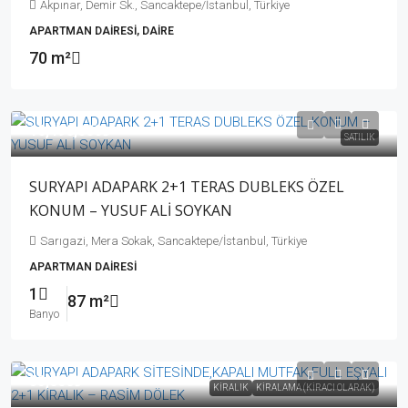
Akpınar, Demir Sk., Sancaktepe/İstanbul, Türkiye
APARTMAN DAIRESI, DAIRE
70 m²
10,490,000₺
SATILIK
SURYAPI ADAPARK 2+1 TERAS DUBLEKS ÖZEL
KONUM – YUSUF ALİ SOYKAN
Sarıgazi, Mera Sokak, Sancaktepe/İstanbul, Türkiye
APARTMAN DAIRESI
1
87 m²
Banyo
55,000₺
KİRALIK
KIRALAMA (KIRACI OLARAK)