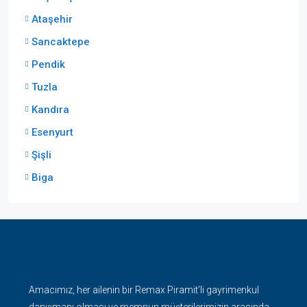
Ataşehir
Sancaktepe
Pendik
Tuzla
Kandıra
Esenyurt
Şişli
Biga
Amacımız, her ailenin bir Remax Piramit’li gayrimenkul
danışmanı olması ve memnun müşterilerimizin arasında